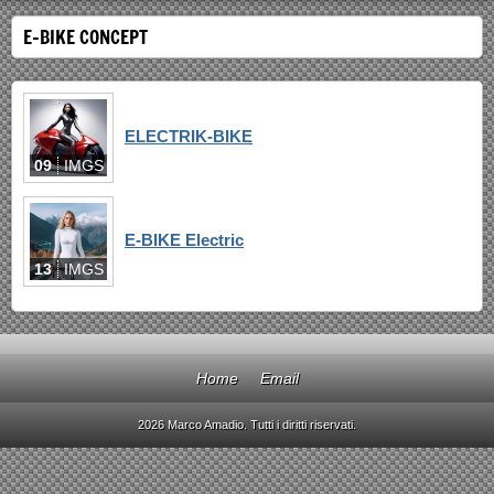
E-BIKE CONCEPT
ELECTRIK-BIKE
09
IMGS
E-BIKE Electric
13
IMGS
Home
Email
2026 Marco Amadio. Tutti i diritti riservati.